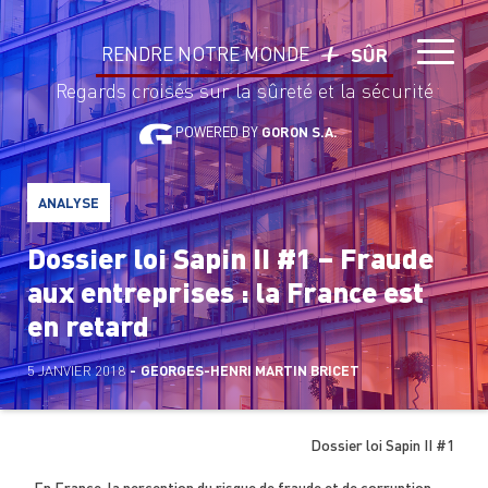
RENDRE NOTRE MONDE
SÛR
Regards croisés sur la sûreté et la sécurité
POWERED BY
GORON S.A.
ANALYSE
Dossier loi Sapin II #1 – Fraude
aux entreprises : la France est
en retard
5 JANVIER 2018
-
GEORGES-HENRI MARTIN BRICET
Dossier loi Sapin II #1
En France, la perception du risque de fraude et de corruption