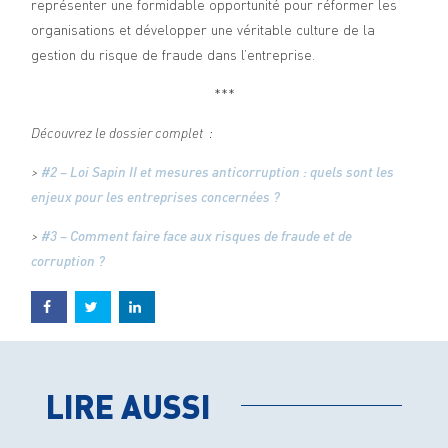
représenter une formidable opportunité pour réformer les
organisations et développer une véritable culture de la
gestion du risque de fraude dans l’entreprise.
***
Découvrez le dossier complet :
>
#2 – Loi Sapin II et mesures anticorruption : quels sont les
enjeux pour les entreprises concernées ?
>
#3 – Comment faire face aux risques de fraude et de
corruption ?
LIRE AUSSI