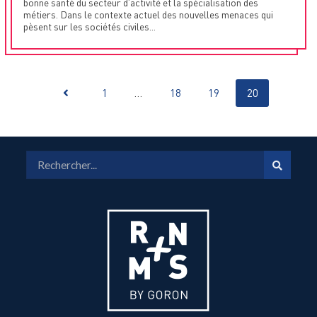
bonne santé du secteur d’activité et la spécialisation des
métiers. Dans le contexte actuel des nouvelles menaces qui
pèsent sur les sociétés civiles...
1
…
18
19
20