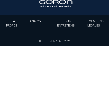
À
ANALYSES
GRAND
MENTIONS
PROPOS
ENTRETIENS
LÉGALES
©
GORON S.A.
2026